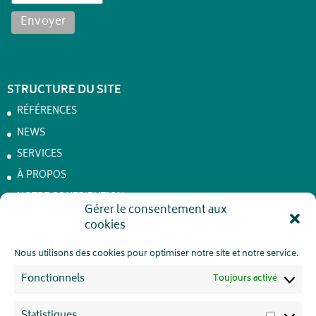
STRUCTURE DU SITE
RÉFÉRENCES
NEWS
SERVICES
À PROPOS
NOTRE CONTRIBUTION
Achêne – Batteries de stockage
Gérer le consentement aux
cookies
JOBS
CONTACT
Nous utilisons des cookies pour optimiser notre site et notre service.
VIE PRIVÉE
Fonctionnels
Toujours activé
Statistiques