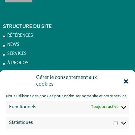
STRUCTURE DU SITE
RÉFÉRENCES
NEWS
SERVICES
À PROPOS
NOTRE CONTRIBUTION
Achêne – Batteries de stockage
Gérer le consentement aux
cookies
JOBS
CONTACT
Nous utilisons des cookies pour optimiser notre site et notre service.
VIE PRIVÉE
Fonctionnels
Toujours activé
Statistiques
Statisti
REJOIGNEZ-NOUS !