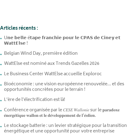
Articles récents :
U𝗻𝗲 𝗯𝗲𝗹𝗹𝗲 é𝘁𝗮𝗽𝗲 𝗳𝗿𝗮𝗻𝗰𝗵𝗶𝗲 𝗽𝗼𝘂𝗿 𝗹𝗲 𝗖𝗣𝗔𝗦 𝗱𝗲 𝗖𝗶𝗻𝗲𝘆 𝗲𝘁
𝗪𝗮𝘁𝘁𝗘𝗹𝘀𝗲 !
Belgian Wind Day, première édition
WattElse est nominé aux Trends Gazelles 2026
Le Business Center WattElse accueille Exploroc
Bioéconomie : une vision européenne renouvelée… et des
opportunités concrètes pour le terrain !
L’ère de l’électrification est là!
Conférence organisée par le 𝐶𝐸𝑆𝐸 𝑊𝑎𝑙𝑙𝑜𝑛𝑖𝑒 sur le 𝐩𝐚𝐫𝐚𝐝𝐨𝐱𝐞
𝐞́𝐧𝐞𝐫𝐠𝐞́𝐭𝐢𝐪𝐮𝐞 𝐰𝐚𝐥𝐥𝐨𝐧 𝐞𝐭 𝐥𝐞 𝐝𝐞́𝐯𝐞𝐥𝐨𝐩𝐩𝐞𝐦𝐞𝐧𝐭 𝐝𝐞 𝐥’𝐞́𝐨𝐥𝐢𝐞𝐧.
Le stockage batterie : un levier stratégique pour la transition
énergétique et une opportunité pour votre entreprise