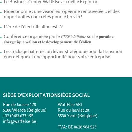
Le Business Center WattElse accueille Exploroc
Bioéconomie : une vision européenne renouvelée… et des
opportunités concrètes pour le terrain !
L’ère de l’électrification est là!
Conférence organisée par le 𝐶𝐸𝑆𝐸 𝑊𝑎𝑙𝑙𝑜𝑛𝑖𝑒 sur le 𝐩𝐚𝐫𝐚𝐝𝐨𝐱𝐞
𝐞́𝐧𝐞𝐫𝐠𝐞́𝐭𝐢𝐪𝐮𝐞 𝐰𝐚𝐥𝐥𝐨𝐧 𝐞𝐭 𝐥𝐞 𝐝𝐞́𝐯𝐞𝐥𝐨𝐩𝐩𝐞𝐦𝐞𝐧𝐭 𝐝𝐞 𝐥’𝐞́𝐨𝐥𝐢𝐞𝐧.
Le stockage batterie : un levier stratégique pour la transition
énergétique et une opportunité pour votre entreprise
SIÈGE D’EXPLOITATION
SIÈGE SOCIAL
Rue de Jausse 178
WattElse SRL
5100 Wierde (Belgique)
Rue du Jauviat 20
+32 (0)83 677 195
5530 Yvoir (Belgique)
info@wattelse.be
TVA: BE 0628 984 523