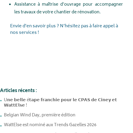
Assistance à maîtrise d’ouvrage pour accompagner
les travaux de votre chantier de rénovation.
Envie d’en savoir plus ? N’hésitez pas à faire appel à
nos services !
Articles récents :
U𝗻𝗲 𝗯𝗲𝗹𝗹𝗲 é𝘁𝗮𝗽𝗲 𝗳𝗿𝗮𝗻𝗰𝗵𝗶𝗲 𝗽𝗼𝘂𝗿 𝗹𝗲 𝗖𝗣𝗔𝗦 𝗱𝗲 𝗖𝗶𝗻𝗲𝘆 𝗲𝘁
𝗪𝗮𝘁𝘁𝗘𝗹𝘀𝗲 !
Belgian Wind Day, première édition
WattElse est nominé aux Trends Gazelles 2026