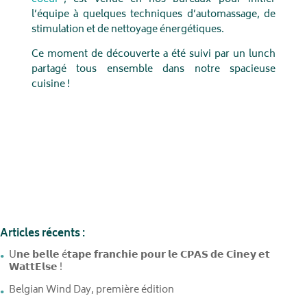
l’équipe à quelques techniques d’automassage, de
stimulation et de nettoyage énergétiques.
Ce moment de découverte a été suivi par un lunch
partagé tous ensemble dans notre spacieuse
cuisine !
Articles récents :
U𝗻𝗲 𝗯𝗲𝗹𝗹𝗲 é𝘁𝗮𝗽𝗲 𝗳𝗿𝗮𝗻𝗰𝗵𝗶𝗲 𝗽𝗼𝘂𝗿 𝗹𝗲 𝗖𝗣𝗔𝗦 𝗱𝗲 𝗖𝗶𝗻𝗲𝘆 𝗲𝘁
𝗪𝗮𝘁𝘁𝗘𝗹𝘀𝗲 !
Belgian Wind Day, première édition