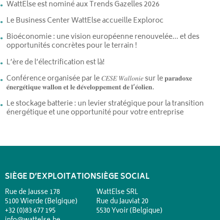
WattElse est nominé aux Trends Gazelles 2026
Le Business Center WattElse accueille Exploroc
Bioéconomie : une vision européenne renouvelée… et des
opportunités concrètes pour le terrain !
L’ère de l’électrification est là!
Conférence organisée par le 𝐶𝐸𝑆𝐸 𝑊𝑎𝑙𝑙𝑜𝑛𝑖𝑒 sur le 𝐩𝐚𝐫𝐚𝐝𝐨𝐱𝐞
𝐞́𝐧𝐞𝐫𝐠𝐞́𝐭𝐢𝐪𝐮𝐞 𝐰𝐚𝐥𝐥𝐨𝐧 𝐞𝐭 𝐥𝐞 𝐝𝐞́𝐯𝐞𝐥𝐨𝐩𝐩𝐞𝐦𝐞𝐧𝐭 𝐝𝐞 𝐥’𝐞́𝐨𝐥𝐢𝐞𝐧.
Le stockage batterie : un levier stratégique pour la transition
énergétique et une opportunité pour votre entreprise
SIÈGE D’EXPLOITATION
SIÈGE SOCIAL
Rue de Jausse 178
WattElse SRL
5100 Wierde (Belgique)
Rue du Jauviat 20
+32 (0)83 677 195
5530 Yvoir (Belgique)