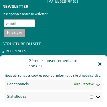
TVA: BE 0628 984 523
NEWSLETTER
Inscription à notre newsletter:
STRUCTURE DU SITE
RÉFÉRENCES
NEWS
Gérer le consentement aux
cookies
SERVICES
À PROPOS
Nous utilisons des cookies pour optimiser notre site et notre service.
NOTRE CONTRIBUTION
Fonctionnels
Achêne – Batteries de stockage
Toujours activé
JOBS
Statistiques
CONTACT
Statisti
VIE PRIVÉE