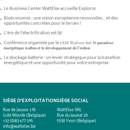
Le Business Center WattElse accueille Exploroc
Bioéconomie : une vision européenne renouvelée… et des
opportunités concrètes pour le terrain !
L’ère de l’électrification est là!
Conférence organisée par le 𝐶𝐸𝑆𝐸 𝑊𝑎𝑙𝑙𝑜𝑛𝑖𝑒 sur le 𝐩𝐚𝐫𝐚𝐝𝐨𝐱𝐞
𝐞́𝐧𝐞𝐫𝐠𝐞́𝐭𝐢𝐪𝐮𝐞 𝐰𝐚𝐥𝐥𝐨𝐧 𝐞𝐭 𝐥𝐞 𝐝𝐞́𝐯𝐞𝐥𝐨𝐩𝐩𝐞𝐦𝐞𝐧𝐭 𝐝𝐞 𝐥’𝐞́𝐨𝐥𝐢𝐞𝐧.
Le stockage batterie : un levier stratégique pour la transition
énergétique et une opportunité pour votre entreprise
SIÈGE D’EXPLOITATION
SIÈGE SOCIAL
Rue de Jausse 178
WattElse SRL
5100 Wierde (Belgique)
Rue du Jauviat 20
+32 (0)83 677 195
5530 Yvoir (Belgique)
info@wattelse.be