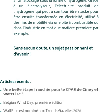
2. Un stockage sous la forme d’hydrogène. Grâce
à un électrolyseur, l’électricité produit de
l’hydrogène qui peut à son tour être stocké pour
être ensuite transformée en électricité, utilisé à
des fins de mobilité via une pile à combustible ou
dans l’industrie en tant que matière première par
exemple.
Sans aucun doute, un sujet passionnant et
d’avenir !
Articles récents :
U𝗻𝗲 𝗯𝗲𝗹𝗹𝗲 é𝘁𝗮𝗽𝗲 𝗳𝗿𝗮𝗻𝗰𝗵𝗶𝗲 𝗽𝗼𝘂𝗿 𝗹𝗲 𝗖𝗣𝗔𝗦 𝗱𝗲 𝗖𝗶𝗻𝗲𝘆 𝗲𝘁
𝗪𝗮𝘁𝘁𝗘𝗹𝘀𝗲 !
Belgian Wind Day, première édition
WattElse est nominé aux Trends Gazelles 2026