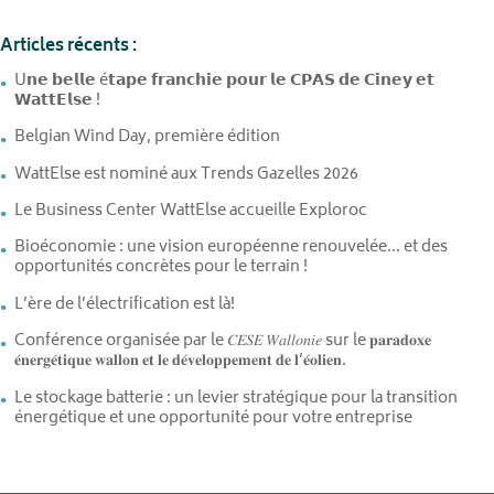
Articles récents :
U𝗻𝗲 𝗯𝗲𝗹𝗹𝗲 é𝘁𝗮𝗽𝗲 𝗳𝗿𝗮𝗻𝗰𝗵𝗶𝗲 𝗽𝗼𝘂𝗿 𝗹𝗲 𝗖𝗣𝗔𝗦 𝗱𝗲 𝗖𝗶𝗻𝗲𝘆 𝗲𝘁
𝗪𝗮𝘁𝘁𝗘𝗹𝘀𝗲 !
Belgian Wind Day, première édition
WattElse est nominé aux Trends Gazelles 2026
Le Business Center WattElse accueille Exploroc
Bioéconomie : une vision européenne renouvelée… et des
opportunités concrètes pour le terrain !
L’ère de l’électrification est là!
Conférence organisée par le 𝐶𝐸𝑆𝐸 𝑊𝑎𝑙𝑙𝑜𝑛𝑖𝑒 sur le 𝐩𝐚𝐫𝐚𝐝𝐨𝐱𝐞
𝐞́𝐧𝐞𝐫𝐠𝐞́𝐭𝐢𝐪𝐮𝐞 𝐰𝐚𝐥𝐥𝐨𝐧 𝐞𝐭 𝐥𝐞 𝐝𝐞́𝐯𝐞𝐥𝐨𝐩𝐩𝐞𝐦𝐞𝐧𝐭 𝐝𝐞 𝐥’𝐞́𝐨𝐥𝐢𝐞𝐧.
Le stockage batterie : un levier stratégique pour la transition
énergétique et une opportunité pour votre entreprise