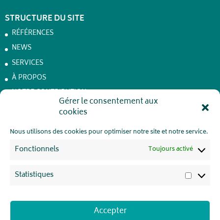
STRUCTURE DU SITE
RÉFÉRENCES
NEWS
SERVICES
À PROPOS
NOTRE CONTRIBUTION
Gérer le consentement aux
Achêne – Batteries de stockage
cookies
JOBS
CONTACT
Nous utilisons des cookies pour optimiser notre site et notre service.
VIE PRIVÉE
Fonctionnels
Toujours activé
Statistiques
Statisti
REJOIGNEZ-NOUS !
Accepter