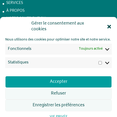
SERVICES
À PROPOS
NOTRE CONTRIBUTION
Gérer le consentement aux
Achêne – Batteries de stockage
cookies
JOBS
CONTACT
Nous utilisons des cookies pour optimiser notre site et notre service.
VIE PRIVÉE
Fonctionnels
Toujours activé
Statistiques
Statisti
REJOIGNEZ-NOUS !
Accepter
Refuser
Enregistrer les préférences
WattElse 2026 - Webdesign initié par
pointDouZe
VIE PRIVÉE