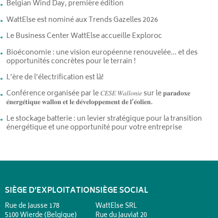
Belgian Wind Day, première édition
WattElse est nominé aux Trends Gazelles 2026
Le Business Center WattElse accueille Exploroc
Bioéconomie : une vision européenne renouvelée… et des
opportunités concrètes pour le terrain !
L’ère de l’électrification est là!
Conférence organisée par le 𝐶𝐸𝑆𝐸 𝑊𝑎𝑙𝑙𝑜𝑛𝑖𝑒 sur le 𝐩𝐚𝐫𝐚𝐝𝐨𝐱𝐞
𝐞́𝐧𝐞𝐫𝐠𝐞́𝐭𝐢𝐪𝐮𝐞 𝐰𝐚𝐥𝐥𝐨𝐧 𝐞𝐭 𝐥𝐞 𝐝𝐞́𝐯𝐞𝐥𝐨𝐩𝐩𝐞𝐦𝐞𝐧𝐭 𝐝𝐞 𝐥’𝐞́𝐨𝐥𝐢𝐞𝐧.
Le stockage batterie : un levier stratégique pour la transition
énergétique et une opportunité pour votre entreprise
SIÈGE D’EXPLOITATION
SIÈGE SOCIAL
Rue de Jausse 178
WattElse SRL
5100 Wierde (Belgique)
Rue du Jauviat 20