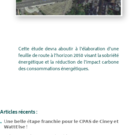
Cette étude devra aboutir à l’élaboration d’une
feuille de route à l’horizon 2050 visant la sobriété
énergétique et la réduction de l’impact carbone
des consommations énergétiques.
Articles récents :
U𝗻𝗲 𝗯𝗲𝗹𝗹𝗲 é𝘁𝗮𝗽𝗲 𝗳𝗿𝗮𝗻𝗰𝗵𝗶𝗲 𝗽𝗼𝘂𝗿 𝗹𝗲 𝗖𝗣𝗔𝗦 𝗱𝗲 𝗖𝗶𝗻𝗲𝘆 𝗲𝘁
𝗪𝗮𝘁𝘁𝗘𝗹𝘀𝗲 !