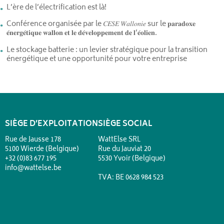
L’ère de l’électrification est là!
Conférence organisée par le 𝐶𝐸𝑆𝐸 𝑊𝑎𝑙𝑙𝑜𝑛𝑖𝑒 sur le 𝐩𝐚𝐫𝐚𝐝𝐨𝐱𝐞
𝐞́𝐧𝐞𝐫𝐠𝐞́𝐭𝐢𝐪𝐮𝐞 𝐰𝐚𝐥𝐥𝐨𝐧 𝐞𝐭 𝐥𝐞 𝐝𝐞́𝐯𝐞𝐥𝐨𝐩𝐩𝐞𝐦𝐞𝐧𝐭 𝐝𝐞 𝐥’𝐞́𝐨𝐥𝐢𝐞𝐧.
Le stockage batterie : un levier stratégique pour la transition
énergétique et une opportunité pour votre entreprise
SIÈGE D’EXPLOITATION
SIÈGE SOCIAL
Rue de Jausse 178
WattElse SRL
5100 Wierde (Belgique)
Rue du Jauviat 20
+32 (0)83 677 195
5530 Yvoir (Belgique)
info@wattelse.be
TVA: BE 0628 984 523