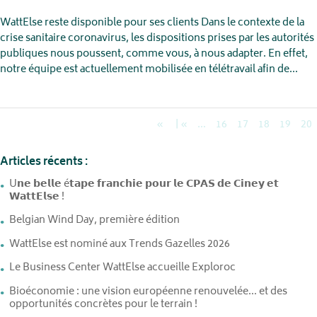
WattElse reste disponible pour ses clients Dans le contexte de la
crise sanitaire coronavirus, les dispositions prises par les autorités
publiques nous poussent, comme vous, à nous adapter. En effet,
notre équipe est actuellement mobilisée en télétravail afin de...
«
| «
…
16
17
18
19
20
Articles récents :
U𝗻𝗲 𝗯𝗲𝗹𝗹𝗲 é𝘁𝗮𝗽𝗲 𝗳𝗿𝗮𝗻𝗰𝗵𝗶𝗲 𝗽𝗼𝘂𝗿 𝗹𝗲 𝗖𝗣𝗔𝗦 𝗱𝗲 𝗖𝗶𝗻𝗲𝘆 𝗲𝘁
𝗪𝗮𝘁𝘁𝗘𝗹𝘀𝗲 !
Belgian Wind Day, première édition
WattElse est nominé aux Trends Gazelles 2026
Le Business Center WattElse accueille Exploroc
Bioéconomie : une vision européenne renouvelée… et des
opportunités concrètes pour le terrain !